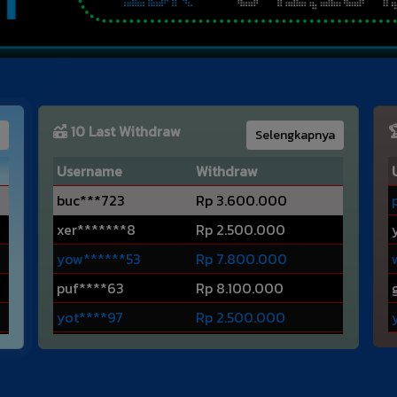
10 Last Withdraw

a
Selengkapnya
Username
Withdraw
maq*******3
Rp 100.000
buc***723
Rp 3.600.000
xer*******8
Rp 2.500.000
yow******53
Rp 7.800.000
puf****63
Rp 8.100.000