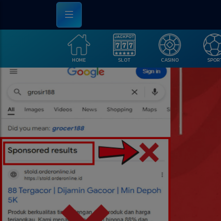
HOME
SLOT
CASINO
SPOR