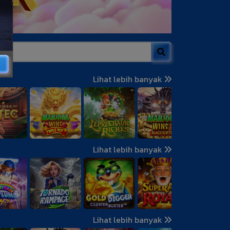
Lihat lebih banyak
Lihat lebih banyak