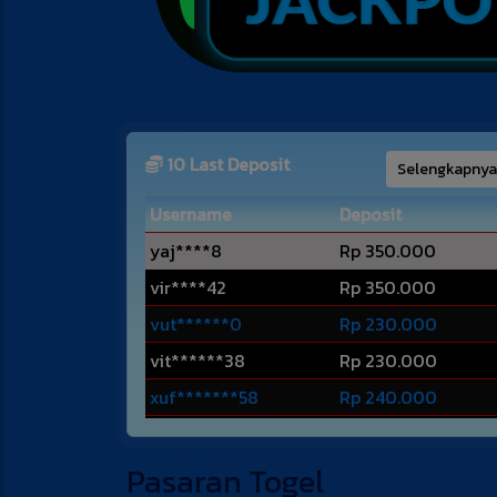
10 Last Deposit
Selengkapny
Username
Deposit
sut***63
Rp 120.000
vuw******104
Rp 60.000
yaj****8
Rp 350.000
vir****42
Rp 350.000
vut******0
Rp 230.000