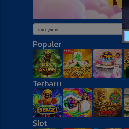
Populer
Terbaru