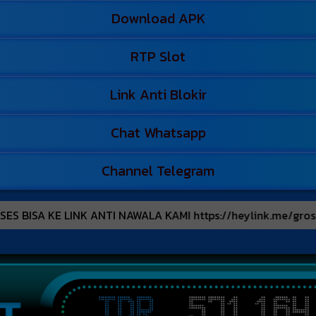
DAFTAR
Download APK
RTP Slot
Link Anti Blokir
Chat Whatsapp
Channel Telegram
ttps://heylink.me/grosir188