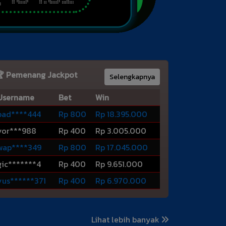
 Pemenang Jackpot
Selengkapnya
Username
Bet
Win
xoz********6
Rp 600
Rp 12.916.000
pad****444
Rp 800
Rp 18.395.000
yor***988
Rp 400
Rp 3.005.000
wap****349
Rp 800
Rp 17.045.000
gic*******4
Rp 400
Rp 9.651.000