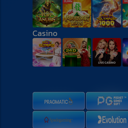
Slot
Casino