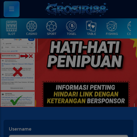
SLOT
CASINO
SPORT
TOGEL
TABLE
FISHING
COCK F
Username