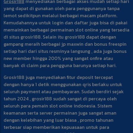
Grosir188
menyediakan berbagai akses mudah setiap hari
yang dapat di gunakan oleh para penggunanya tanpa
lemot sedikitpun melalui berbagai macam platform.
Kemudahannya untuk login dan daftar juga bisa di pakai
memainkan berbagai permainan slot online yang tersedia
di situs grosir188. Selain itu grosir188 dapat dengan
gampang meraih berbagai jp maxwin dan bonus freespin
setiap hari dari situs resminya langsung , ada juga bonus
new member hingga 200% yang sangat onfire atau
banyak di claim para pengguna barunya setiap hari.
Grosir188 juga menyediakan fitur deposit tercepat
dengan hanya 1 detik menggunakan qris berlaku untuk
seluruh payment atau pembayaran. Sudah berdiri sejak
tahun 2024 , grosir188 sudah sangat di percaya oleh
seluruh para pemain slot online indonesia. Sistem
keamanan serta server permainan juga sangat aman
dengan kelebihan yang luar biasa , promo tahunan
terbesar siap memberikan kepuasaan untuk para