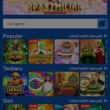
Populer
Lihat lebih banyak
Terbaru
Lihat lebih banyak
Slot
Lihat lebih banyak