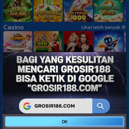
Casino
Lihat lebih banyak
Provider Kami
OK