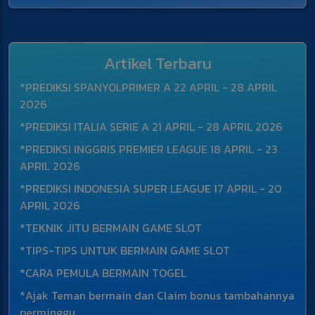
Artikel Terbaru
*PREDIKSI SPANYOLPRIMER A 22 APRIL - 28 APRIL
2026
*PREDIKSI ITALIA SERIE A 21 APRIL - 28 APRIL 2026
*PREDIKSI INGGRIS PREMIER LEAGUE 18 APRIL - 23
APRIL 2026
*PREDIKSI INDONESIA SUPER LEAGUE 17 APRIL - 20
APRIL 2026
*TEKNIK JITU BERMAIN GAME SLOT
*TIPS-TIPS UNTUK BERMAIN GAME SLOT
*CARA PEMULA BERMAIN TOGEL
*Ajak Teman bermain dan Claim bonus tambahannya