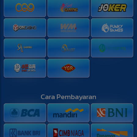
Cara Pembayaran