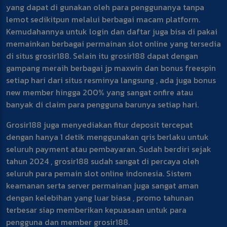
yang dapat di gunakan oleh para penggunanya tanpa
lemot sedikitpun melalui berbagai macam platform.
Kemudahannya untuk login dan daftar juga bisa di pakai
memainkan berbagai permainan slot online yang tersedia
di situs grosir188. Selain itu grosir188 dapat dengan
gampang meraih berbagai jp maxwin dan bonus freespin
setiap hari dari situs resminya langsung , ada juga bonus
new member hingga 200% yang sangat onfire atau
banyak di claim para pengguna barunya setiap hari.
Grosir188 juga menyediakan fitur deposit tercepat
dengan hanya 1 detik menggunakan qris berlaku untuk
seluruh payment atau pembayaran. Sudah berdiri sejak
tahun 2024 , grosir188 sudah sangat di percaya oleh
seluruh para pemain slot online indonesia. Sistem
keamanan serta server permainan juga sangat aman
dengan kelebihan yang luar biasa , promo tahunan
terbesar siap memberikan kepuasaan untuk para
pengguna dan member grosir188.