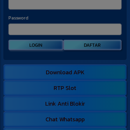
Password
LOGIN
DAFTAR
Download APK
RTP Slot
Link Anti Blokir
Chat Whatsapp