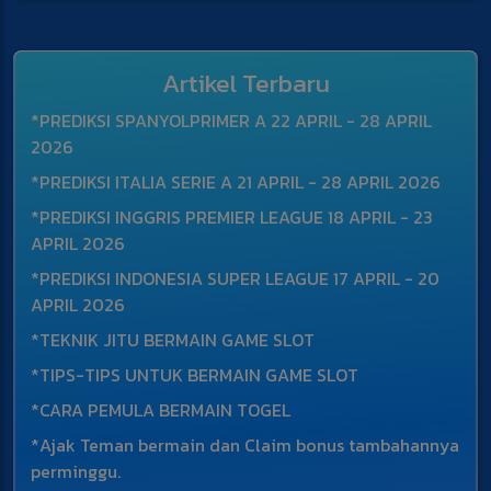
Artikel Terbaru
*PREDIKSI SPANYOLPRIMER A 22 APRIL - 28 APRIL
2026
*PREDIKSI ITALIA SERIE A 21 APRIL - 28 APRIL 2026
*PREDIKSI INGGRIS PREMIER LEAGUE 18 APRIL - 23
APRIL 2026
*PREDIKSI INDONESIA SUPER LEAGUE 17 APRIL - 20
APRIL 2026
*TEKNIK JITU BERMAIN GAME SLOT
*TIPS-TIPS UNTUK BERMAIN GAME SLOT
*CARA PEMULA BERMAIN TOGEL
*Ajak Teman bermain dan Claim bonus tambahannya
perminggu.