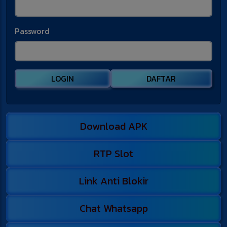
Password
LOGIN
DAFTAR
Download APK
RTP Slot
Link Anti Blokir
Chat Whatsapp