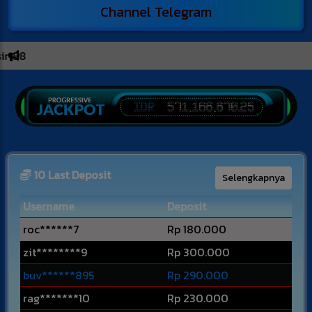
Channel Telegram
PASTIKAN 
10 Last Deposit
Selengkapnya
Username
Deposit
ven*****29
Rp 110.000
roc******7
Rp 180.000
zit********9
Rp 300.000
buv******895
Rp 290.000