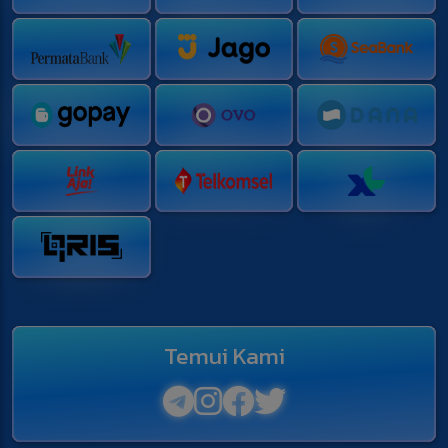
Temui Kami