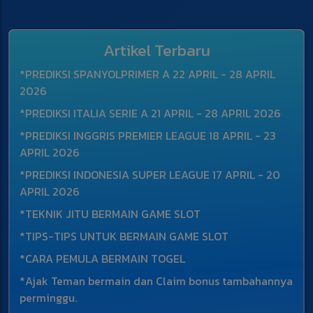
Artikel Terbaru
*PREDIKSI SPANYOLPRIMER A 22 APRIL - 28 APRIL
2026
*PREDIKSI ITALIA SERIE A 21 APRIL - 28 APRIL 2026
*PREDIKSI INGGRIS PREMIER LEAGUE 18 APRIL - 23
APRIL 2026
*PREDIKSI INDONESIA SUPER LEAGUE 17 APRIL - 20
APRIL 2026
*TEKNIK JITU BERMAIN GAME SLOT
*TIPS-TIPS UNTUK BERMAIN GAME SLOT
*CARA PEMULA BERMAIN TOGEL
*Ajak Teman bermain dan Claim bonus tambahannya
perminggu.