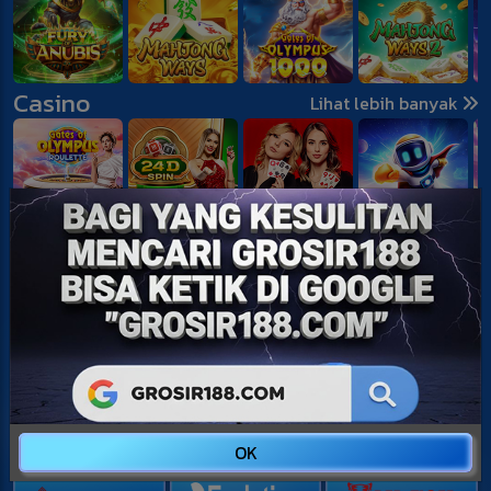
Casino
Lihat lebih banyak
Provider Kami
OK