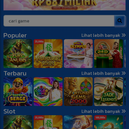
Populer
Lihat lebih banyak
Terbaru
Lihat lebih banyak
Slot
Lihat lebih banyak