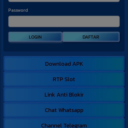
Password
LOGIN
DAFTAR
Download APK
RTP Slot
Link Anti Blokir
Chat Whatsapp