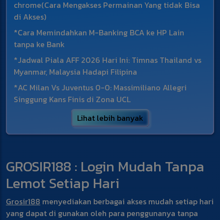
*Tutorial Cara mengaktifkan DNS pada google
chrome(Cara Mengakses Permainan Yang tidak Bisa
di Akses)
*Cara Memindahkan M-Banking BCA ke HP Lain
tanpa ke Bank
*Jadwal Piala AFF 2026 Hari Ini: Timnas Thailand vs
Myanmar, Malaysia Hadapi Filipina
*AC Milan Vs Juventus 0-0: Massimiliano Allegri
Singgung Kans Finis di Zona UCL
Lihat lebih banyak
GROSIR188 : Login Mudah Tanpa
Lemot Setiap Hari
Grosir188
menyediakan berbagai akses mudah setiap hari