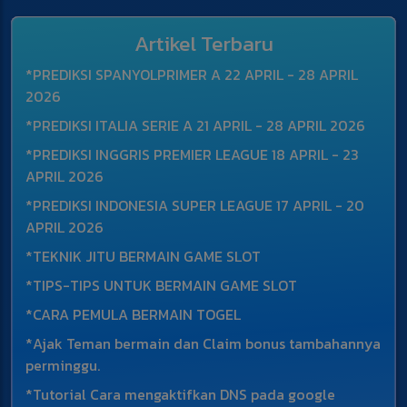
Artikel Terbaru
*PREDIKSI SPANYOLPRIMER A 22 APRIL - 28 APRIL
2026
*PREDIKSI ITALIA SERIE A 21 APRIL - 28 APRIL 2026
*PREDIKSI INGGRIS PREMIER LEAGUE 18 APRIL - 23
APRIL 2026
*PREDIKSI INDONESIA SUPER LEAGUE 17 APRIL - 20
APRIL 2026
*TEKNIK JITU BERMAIN GAME SLOT
*TIPS-TIPS UNTUK BERMAIN GAME SLOT
*CARA PEMULA BERMAIN TOGEL
*Ajak Teman bermain dan Claim bonus tambahannya
perminggu.