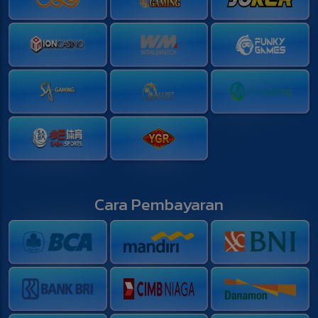
Cara Pembayaran