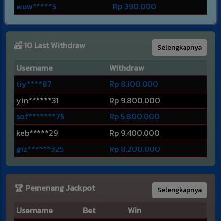
ric***865
Rp 410.000
wuw*****5
Rp 390.000
10 Last Withdraw
Selengkapnya
Username
Withdraw
tiy****87
Rp 8.100.000
yin******31
Rp 9.800.000
sof*******75
Rp 5.800.000
keb*****29
Rp 9.400.000
giz******325
Rp 8.200.000
🏆 Pemenang Jackpot
Selengkapnya
Username
Bet
Win