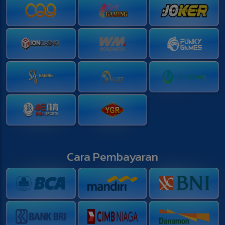
Cara Pembayaran