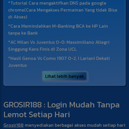
*Tutorial Cara mengaktifkan DNS pada google
chrome(Cara Mengakses Permainan Yang tidak Bisa
di Akses)
*Cara Memindahkan M-Banking BCA ke HP Lain
tanpa ke Bank
*AC Milan Vs Juventus 0-0: Massimiliano Allegri
Singgung Kans Finis di Zona UCL
*Hasil Genoa Vs Como 1907 0-2, I Lariani Dekati
Juventus
Lihat lebih banyak
GROSIR188 : Login Mudah Tanpa
Lemot Setiap Hari
Grosir188
menyediakan berbagai akses mudah setiap hari